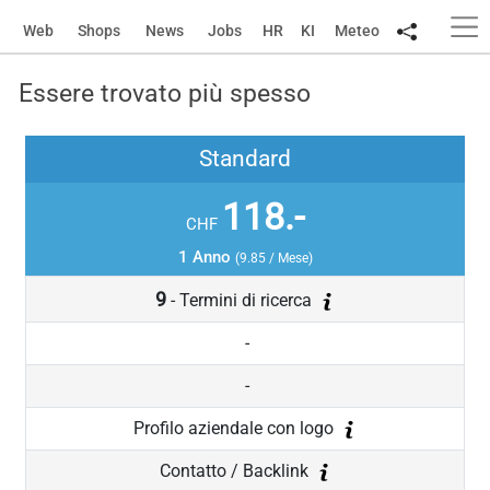
Web
Shops
News
Jobs
HR
KI
Meteo
Essere trovato più spesso
Standard
118.-
CHF
1 Anno
(9.85 / Mese)
9
- Termini di ricerca
-
-
Profilo aziendale con logo
Contatto / Backlink