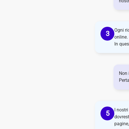
nostr
Ogni ri
online.
In ques
Non i
Perta
I nostr
dovrest
pagine,