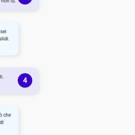
, non tu.
 sei
lidi.
i.
iò che
di