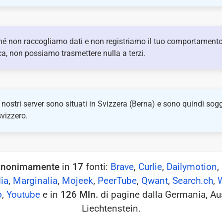
hé non raccogliamo dati e non registriamo il tuo comportamento
ca, non possiamo trasmettere nulla a terzi.
 i nostri server sono situati in Svizzera (Berna) e sono quindi sogg
svizzero.
anonimamente
in
17
fonti:
Brave
,
Curlie
,
Dailymotion
,
ia
,
Marginalia
,
Mojeek
,
PeerTube
,
Qwant
,
Search.ch
,
o
,
Youtube
e in
126 Mln.
di pagine dalla Germania, Aus
Liechtenstein.