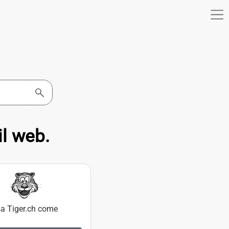
il web.
a Tiger.ch come