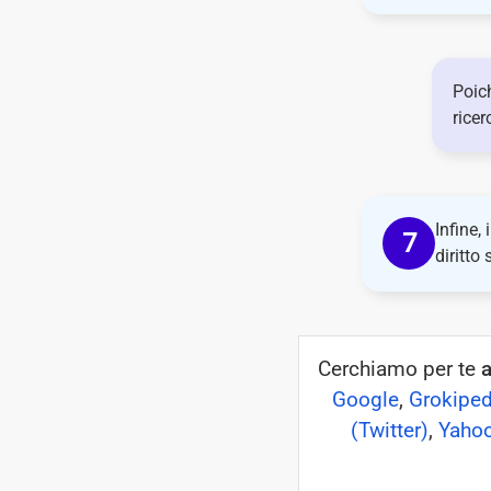
Poic
ricer
Infine,
diritto 
Cerchiamo per te
Google
,
Grokiped
(Twitter)
,
Yaho