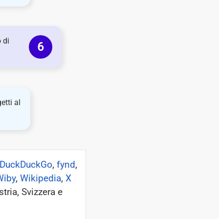
 di
etti al
DuckDuckGo
,
fynd
,
Wiby
,
Wikipedia
,
X
tria, Svizzera e