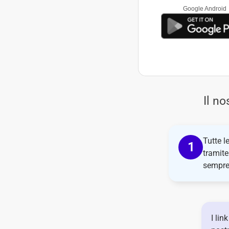
Google Android
Il n
Tutte l
tramite
sempre 
I lin