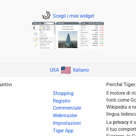
Scegli i miei widget
USA
Italiano
untivi
Perché Tiger
Il motore di r
Shopping
fonti come Go
Registro
Wikipedia e ne
Commerciale
lingua tedesca
Webmaster
La
privacy
è s
Impostazioni
il tuo comport
Tiger App