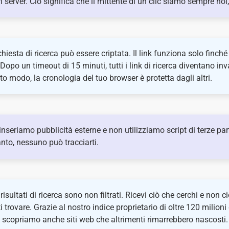
i server. Ciò significa che il mittente di un clic siamo sempre noi
chiesta di ricerca può essere criptata. Il link funziona solo finché
 Dopo un timeout di 15 minuti, tutti i link di ricerca diventano inva
to modo, la cronologia del tuo browser è protetta dagli altri.
nseriamo pubblicità esterne e non utilizziamo script di terze part
nto, nessuno può tracciarti.
i risultati di ricerca sono non filtrati. Ricevi ciò che cerchi e non c
i trovare. Grazie al nostro indice proprietario di oltre 120 milioni 
 scopriamo anche siti web che altrimenti rimarrebbero nascosti.